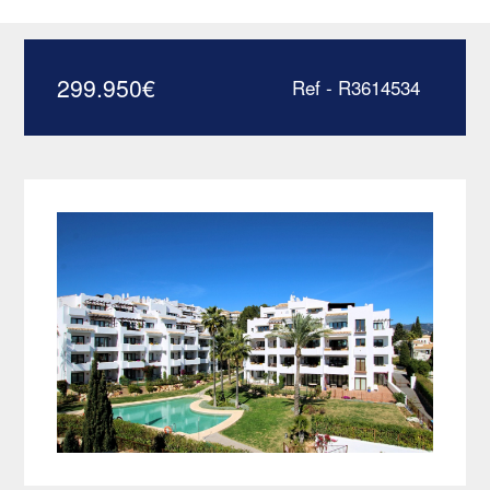
R3614534
299.950
€
Ref - R3614534