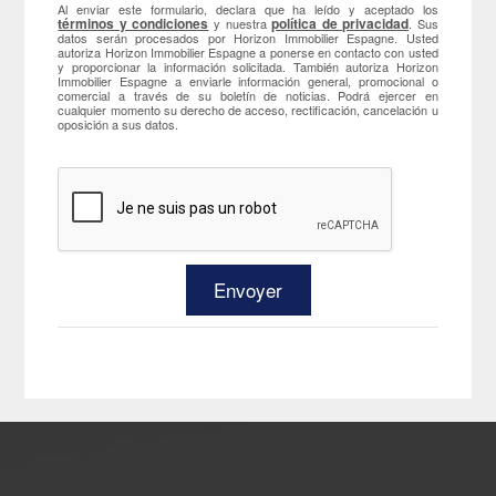
Al enviar este formulario, declara que ha leído y aceptado los
términos y condiciones
política de privacidad
y nuestra
. Sus
datos serán procesados por Horizon Immobilier Espagne. Usted
autoriza Horizon Immobilier Espagne a ponerse en contacto con usted
y proporcionar la información solicitada. También autoriza Horizon
Immobilier Espagne a enviarle información general, promocional o
comercial a través de su boletín de noticias. Podrá ejercer en
cualquier momento su derecho de acceso, rectificación, cancelación u
oposición a sus datos.