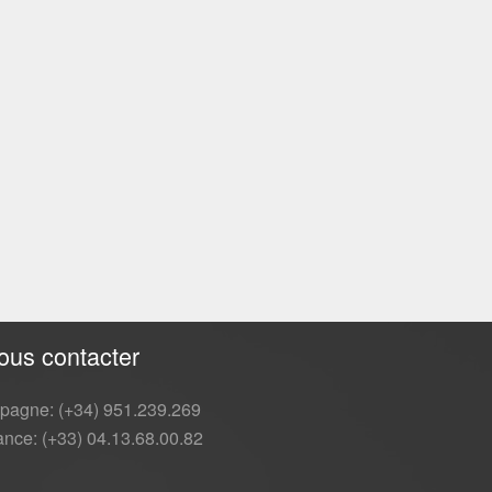
ous contacter
pagne: (+34) 951.239.269
ance: (+33) 04.13.68.00.82