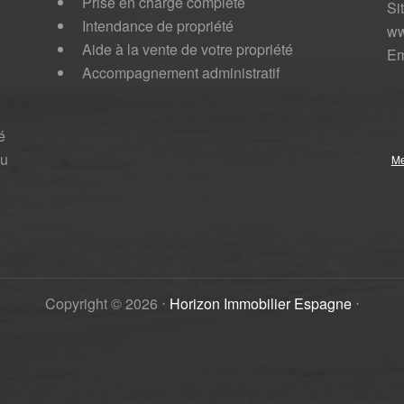
Prise en charge complète
Si
Intendance de propriété
ww
Aide à la vente de votre propriété
Em
Accompagnement administratif
é
au
Me
Copyright ©
2026
⋅
Horizon Immobilier Espagne
⋅