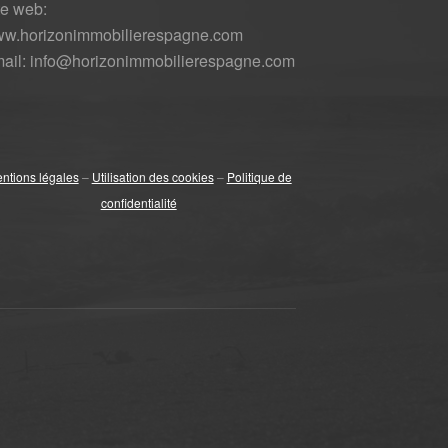
te web:
w.horizonimmobilierespagne.com
ail: info@horizonimmobilierespagne.com
ntions légales
–
Utilisation des cookies
–
Politique de
confidentialité