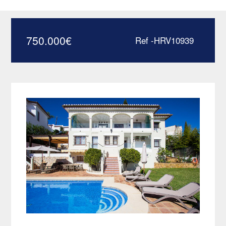
panoramique – HRV10939
750.000
€
Ref -HRV10939