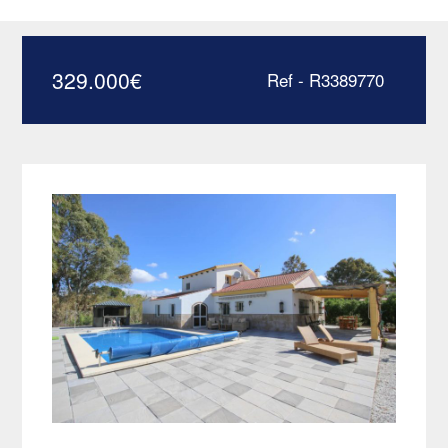
el Grande – R3389770
329.000
€
Ref - R3389770