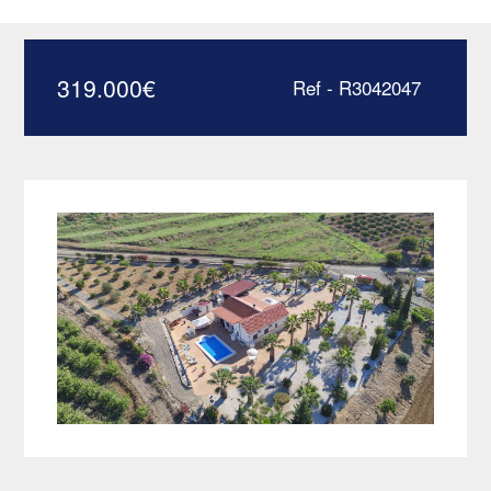
R3042047
319.000
€
Ref - R3042047