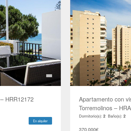
ar – HRR12172
Apartamento con vi
Torremolinos – HR
Dormitorio(s):
2
Baño(s):
2
En alquiler
370.000
€