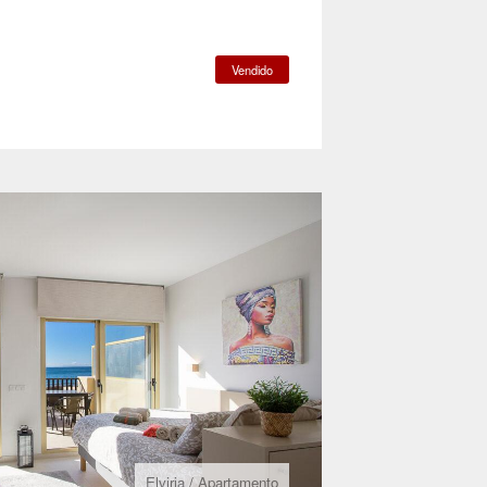
Vendido
Elviria
/
Apartamento