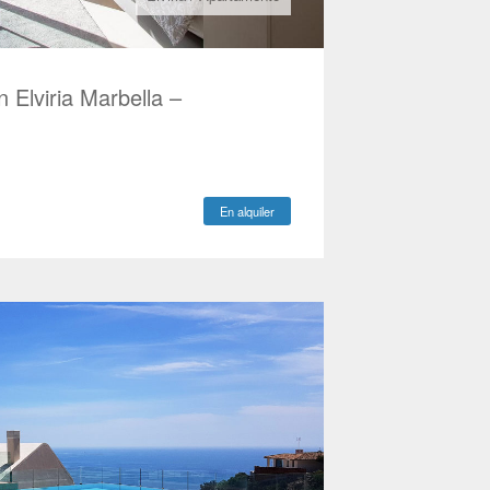
n Elviria Marbella –
En alquiler