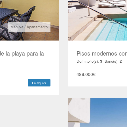
Manilva
/
Apartamento
 la playa para la
Pisos modernos con
Dormitorio(s):
3
Baño(s):
2
489.000
€
En alquiler