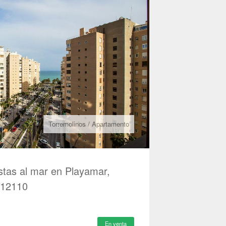
Torremolinos
/
Apartamento
stas al mar en Playamar,
A12110
En venta