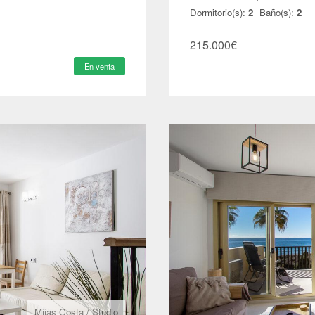
Dormitorio(s):
2
Baño(s):
2
215.000
€
En venta
Mijas Costa
/
Studio