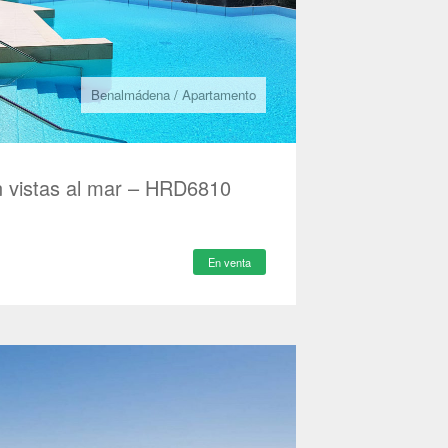
Benalmádena
/
Apartamento
 vistas al mar – HRD6810
En venta