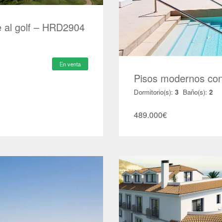
 al golf – HRD2904
En venta
Pisos modernos con
Dormitorio(s):
3
Baño(s):
2
489.000
€