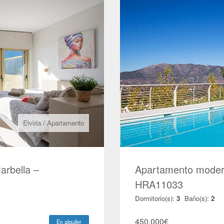
Elviria
/
Apartamento
Marbella –
Apartamento modern
HRA11033
Dormitorio(s):
3
Baño(s):
2
450.000
€
En alquiler