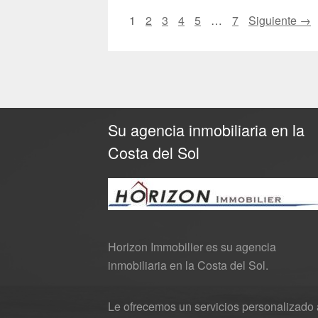
1
2
3
4
5
…
7
Siguiente →
Su agencia inmobiliaria en la
Costa del Sol
Horizon Immobilier es su agencia
inmobiliaria en la Costa del Sol.
Le ofrecemos un servicios personalizado 