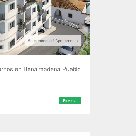
Benalmádena
/
Apartamento
rnos en Benalmadena Pueblo
En venta