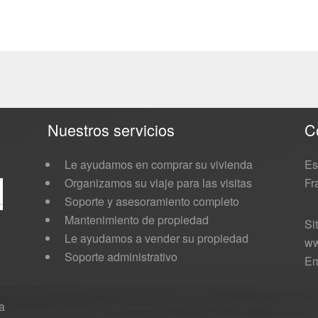
Nuestros servicios
C
Le ayudamos en comprar su vivienda
Es
Organizamos su viaje para las visitas
Fr
Soporte y asesoramiento completo
Mantenimiento de propiedad
Si
Le ayudamos a vender su propiedad
ww
Soporte administrativo
Em
a