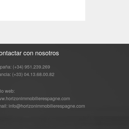
ontactar con nosotros
paña: (+34) 951.239.269
ancia: (+33) 04.13.68.00.82
tio web:
w.horizonimmobilierespagne.com
ail: info@horizonimmobilierespagne.com