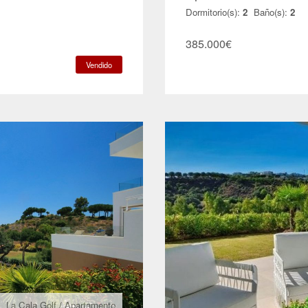
Dormitorio(s):
2
Baño(s):
2
385.000
€
Vendido
La Cala Golf
/
Apartamento