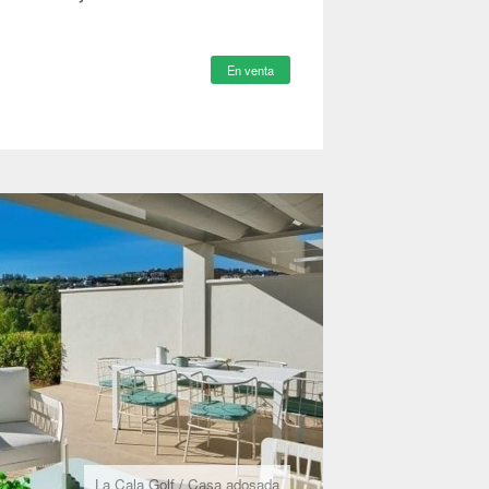
En venta
La Cala Golf
/
Casa adosada