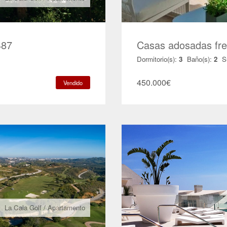
487
Casas adosadas fre
Dormitorio(s):
3
Baño(s):
2
S
450.000
€
Vendido
La Cala Golf
/
Apartamento