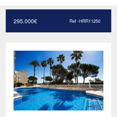
mar y tranquilidad –
HRR11250
295.000
€
Ref -HRR11250