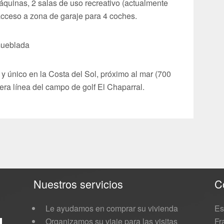
máquinas, 2 salas de uso recreativo (actualmente
, acceso a zona de garaje para 4 coches.
mueblada
y único en la Costa del Sol, próximo al mar (700
era línea del campo de golf El Chaparral.
Nuestros servicios
C
Le ayudamos en comprar su vivienda
Es
Organizamos su viaje para las visitas
Fr