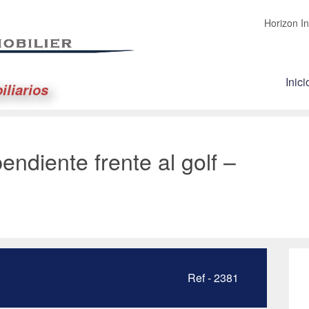
Horizon In
Inici
iliarios
pendiente frente al golf –
Ref - 2381