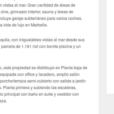
n vistas al mar. Gran cantidad de áreas de
 cine, gimnasio interior, sauna y áreas de
incluye garaje subterráneo para varios coches.
a vida de lujo en Marbella.
quila, con inigualables vistas al mar desde sus
re parcela de 1.161 m2 con bonita piscina y un
, esta propiedad se distribuye en Planta baja de
equipada con office y lavadero, amplio salón
orche/terraza semi-cubierto con salida a jardín
es. Planta primera y subiendo las escaleras,
rio principal con baño en suite y vestidor con
aza.