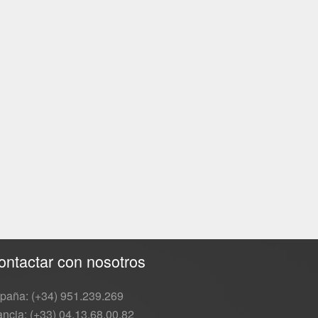
ontactar con nosotros
paña: (+34) 951.239.269
ancia: (+33) 04.13.68.00.82