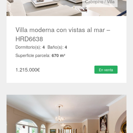
Cabopino
/
Villa
Villa moderna con vistas al mar –
HRD6638
Dormitorio(s):
4
Baño(s):
4
Superficie parcela:
670 m²
1.215.000
€
En venta