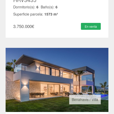
Dormitorio(s):
6
Baño(s):
6
Superficie parcela:
1573 m²
3.750.000
€
En venta
Benahavis
/
Villa