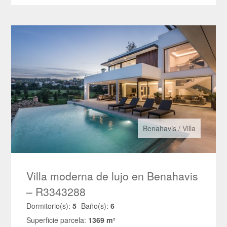
Benahavis
/
Villa
Villa moderna de lujo en Benahavis
– R3343288
Dormitorio(s):
5
Baño(s):
6
Superficie parcela:
1369 m²