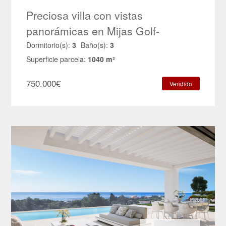
Preciosa villa con vistas
panorámicas en Mijas Golf-
HRV10939
Dormitorio(s):
3
Baño(s):
3
Superficie parcela:
1040 m²
750.000
€
Vendido