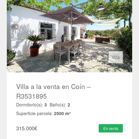
Villa
Villa a la venta en Coín –
R3531895
Dormitorio(s):
3
Baño(s):
2
Superficie parcela:
2500 m²
315.000
€
En venta