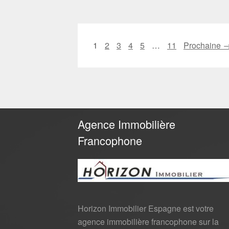
1
2
3
4
5
…
11
Prochaine 
Agence Immobilière
Francophone
Horizon Immobilier Espagne est votre
agence immobilière francophone sur la