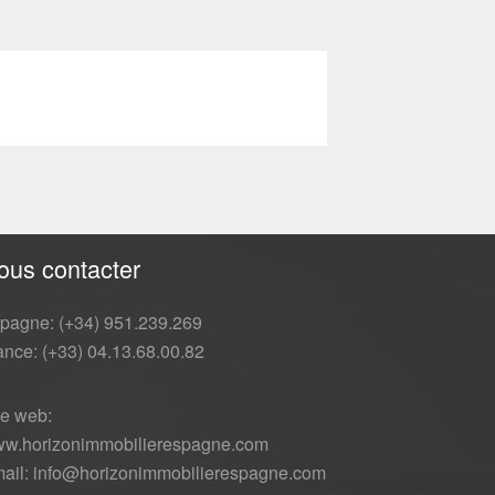
ous contacter
pagne: (+34) 951.239.269
ance: (+33) 04.13.68.00.82
te web:
w.horizonimmobilierespagne.com
ail: info@horizonimmobilierespagne.com