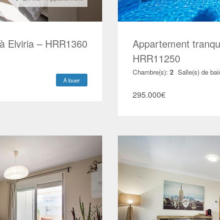
 à Elviria – HRR1360
Appartement tranqui
HRR11250
Chambre(s):
2
Salle(s) de bai
A louer
295.000
€