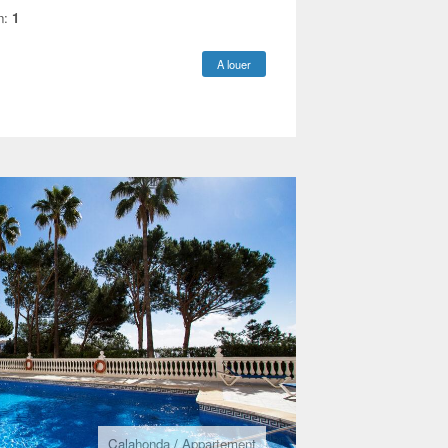
n:
1
A louer
Calahonda
/
Appartement