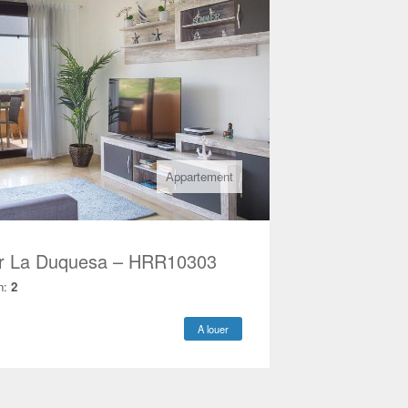
Appartement
er La Duquesa – HRR10303
n:
2
A louer