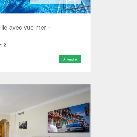
lle avec vue mer –
n:
2
À vendre