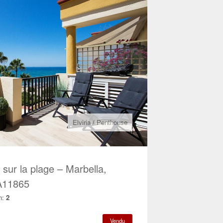
Elviria
/
Penthouse
sur la plage – Marbella,
A11865
n:
2
Vendu