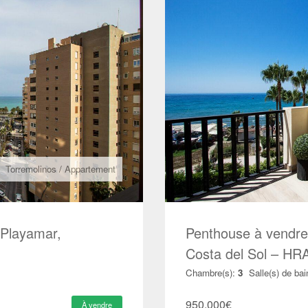
Torremolinos
/
Appartement
 Playamar,
Penthouse à vendre 
Costa del Sol – HR
Chambre(s):
3
Salle(s) de bai
950.000
€
À vendre