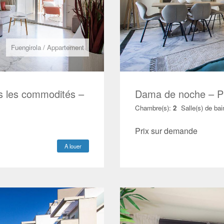
Fuengirola
/
Appartement
s les commodités –
Dama de noche – 
Chambre(s):
2
Salle(s) de bai
Prix sur demande
A louer