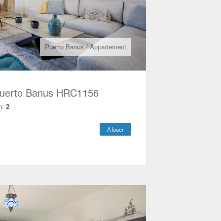
Puerto Banus
/
Appartement
Puerto Banus HRC1156
n:
2
A louer