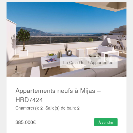
La Cala Golf
/
Appartement
Appartements neufs à Mijas –
HRD7424
Chambre(s):
2
Salle(s) de bain:
2
385.000
€
À vendre