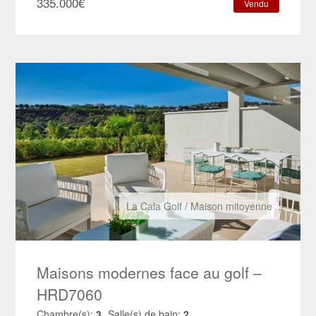
335.000
€
Vendu
La Cala Golf
/
Maison mitoyenne
Maisons modernes face au golf –
HRD7060
Chambre(s):
3
Salle(s) de bain:
2