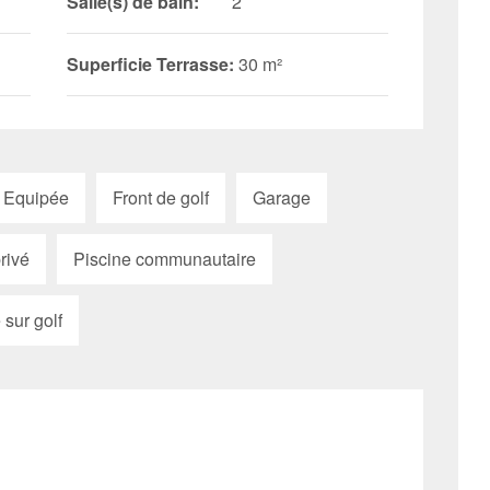
Salle(s) de bain:
2
Superficie Terrasse:
30 m²
 Equipée
Front de golf
Garage
rivé
Piscine communautaire
 sur golf