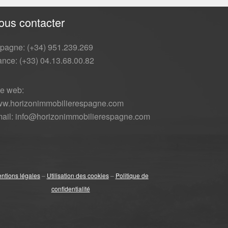
ous contacter
pagne: (+34) 951.239.269
ance: (+33) 04.13.68.00.82
te web:
w.horizonimmobilierespagne.com
ail: info@horizonimmobilierespagne.com
ntions légales
–
Utilisation des cookies
–
Politique de
confidentialité