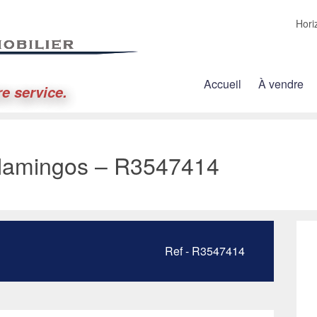
Hori
Accueil
À vendre
re service.
Flamingos – R3547414
Ref - R3547414