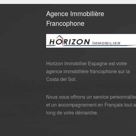
Agence Immobilière
Francophone
Horizon Immobilier Espagne est votre
agence immobilière francophone sur la
Costa del Sol.
Nous vous offrons un service personnalis
et un accompagnement en Français tout 
long de votre démarche.