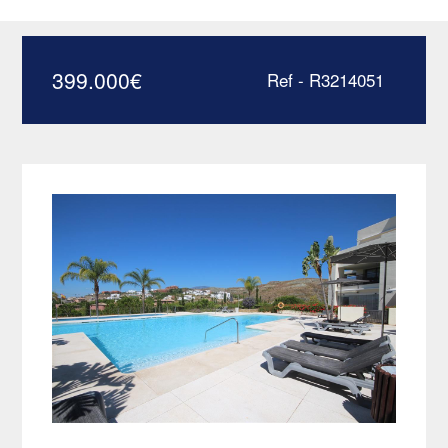
golf – R3214051
399.000
€
Ref - R3214051