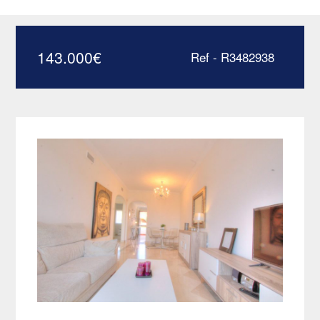
sur golf – R3482938
143.000
€
Ref - R3482938