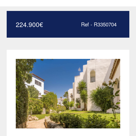
Estepona – R3350704
224.900
€
Ref - R3350704