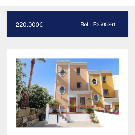
Casares Plage –
R3505261
220.000
€
Ref - R3505261