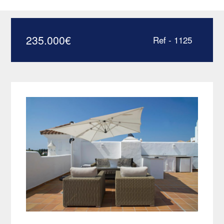
solarium à Estepona –
HRP1125
235.000
€
Ref - 1125