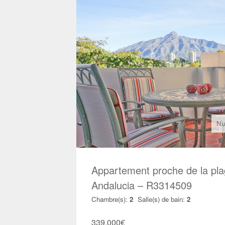
Nu
Appartement proche de la pl
Andalucia – R3314509
Chambre(s):
2
Salle(s) de bain:
2
339.000
€