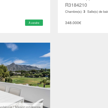
R3184210
Chambre(s):
3
Salle(s) de bai
348.000
€
À vendre
ndalucia
/
Maison mitoyenne