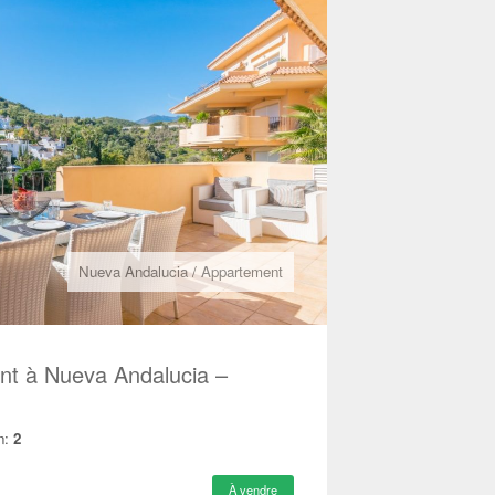
Nueva Andalucia
/
Appartement
t à Nueva Andalucia –
n:
2
À vendre