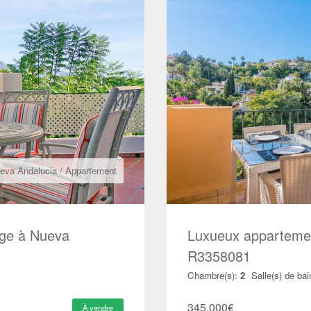
eva Andalucia
/
Appartement
age à Nueva
Luxueux appartemen
R3358081
Chambre(s):
2
Salle(s) de bai
345.000
€
À vendre