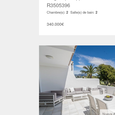
R3505396
Chambre(s):
2
Salle(s) de bain:
2
340.000
€
Nueva A