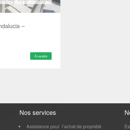
dalucia –
À vendre
Nos services
N
Assistance pour l’achat de propriété
Es