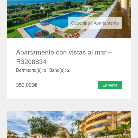
Cabopino
/
Apartamento
Apartamento con vistas al mar –
R3208834
Dormitorio(s):
3
Baño(s):
2
350.000
€
En venta