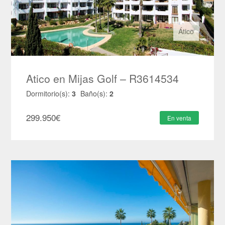
Ático
Atico en Mijas Golf – R3614534
Dormitorio(s):
3
Baño(s):
2
299.950
€
En venta