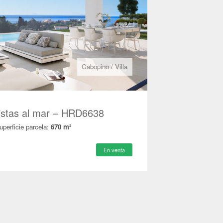
Cabopino
/
Villa
vistas al mar – HRD6638
uperficie parcela:
670 m²
En venta