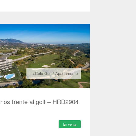
La Cala Golf
/
Apartamento
os frente al golf – HRD2904
En venta