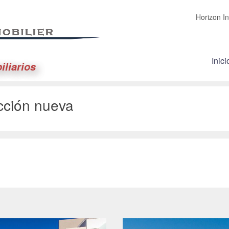
Horizon In
Inici
iliarios
cción nueva