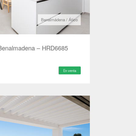
Benalmádena
/
Ático
n Benalmadena – HRD6685
En venta