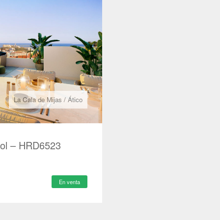
La Cala de Mijas
/
Ático
 Sol – HRD6523
En venta