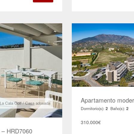
Apartamento modern
La Cala Golf
/
Casa adosada
Dormitorio(s):
2
Baño(s):
2
310.000
€
lf – HRD7060