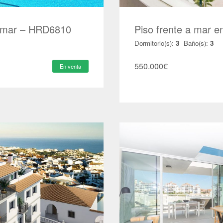
l mar – HRD6810
Piso frente a mar e
Dormitorio(s):
3
Baño(s):
3
550.000
€
En venta