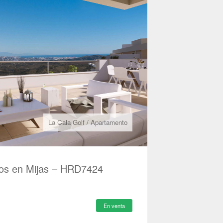
La Cala Golf
/
Apartamento
os en Mijas – HRD7424
En venta