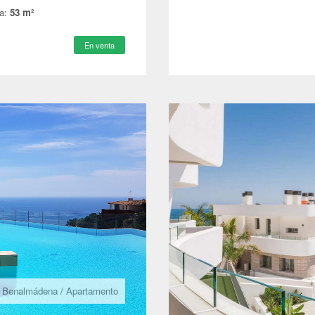
a:
53 m²
En venta
Benalmádena
/
Apartamento