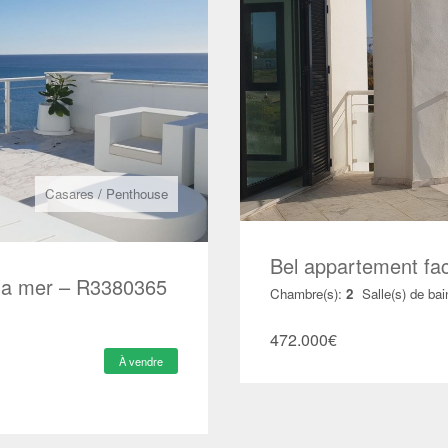
Casares
/
Penthouse
Bel appartement fa
 la mer – R3380365
Chambre(s):
2
Salle(s) de bai
472.000
€
À vendre