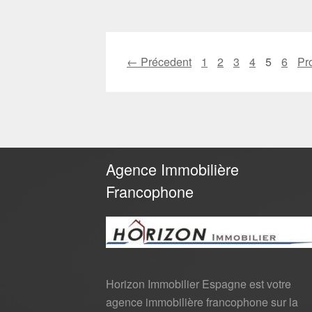
← Précedent
1
2
3
4
5
6
Pr
Agence Immobilière
Francophone
Horizon Immobilier Espagne est votre
agence immobilière francophone sur la