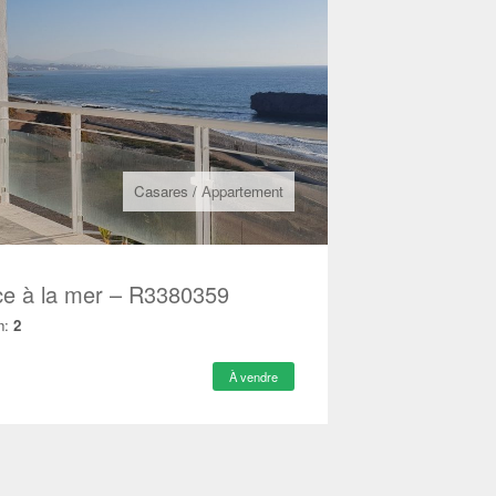
Casares
/
Appartement
ce à la mer – R3380359
n:
2
À vendre