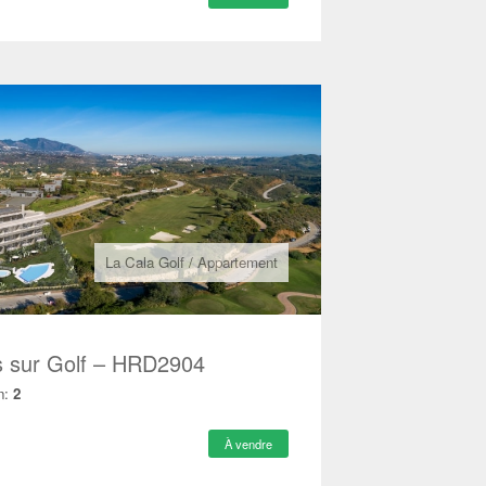
La Cala Golf
/
Appartement
s sur Golf – HRD2904
n:
2
À vendre