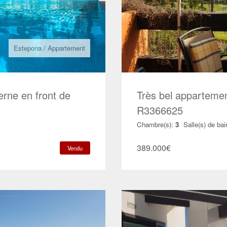
Estepona
/
Appartement
rne en front de
Très bel appartemen
R3366625
Chambre(s):
3
Salle(s) de bai
389.000
€
Vendu