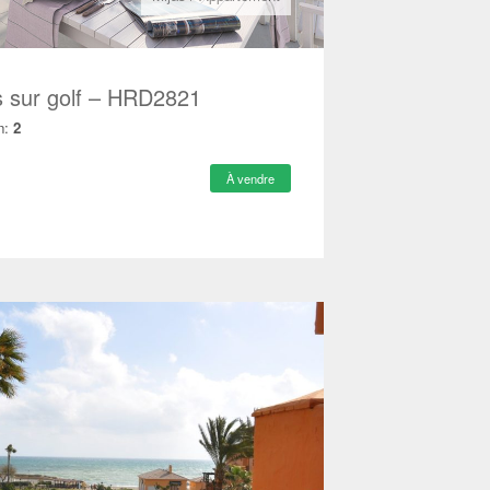
 sur golf – HRD2821
n:
2
À vendre