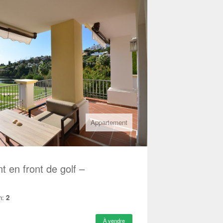
Appartement
t en front de golf –
n:
2
À vendre