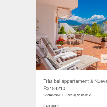
Nu
Très bel appartement à Nueva
R3184210
Chambre(s):
3
Salle(s) de bain:
2
348.000
€