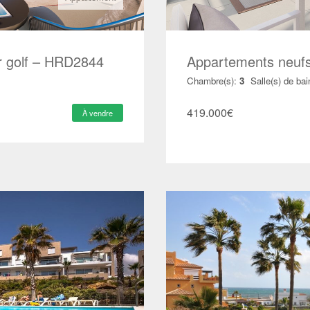
r golf – HRD2844
Appartements neufs
Chambre(s):
3
Salle(s) de bai
419.000
€
À vendre