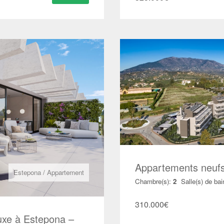
Appartements neuf
Estepona
/
Appartement
Chambre(s):
2
Salle(s) de bai
310.000
€
uxe à Estepona –