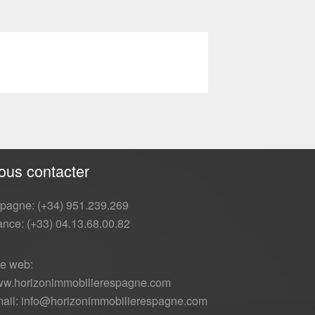
ous contacter
pagne: (+34) 951.239.269
ance: (+33) 04.13.68.00.82
te web:
w.horizonimmobilierespagne.com
ail: info@horizonimmobilierespagne.com