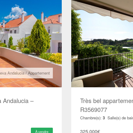
eva Andalucia
/
Appartement
 Andalucia –
Très bel appartemen
R3569077
Chambre(s):
3
Salle(s) de bai
325.000
€
À vendre