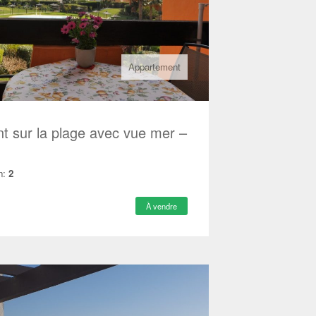
Appartement
t sur la plage avec vue mer –
n:
2
À vendre