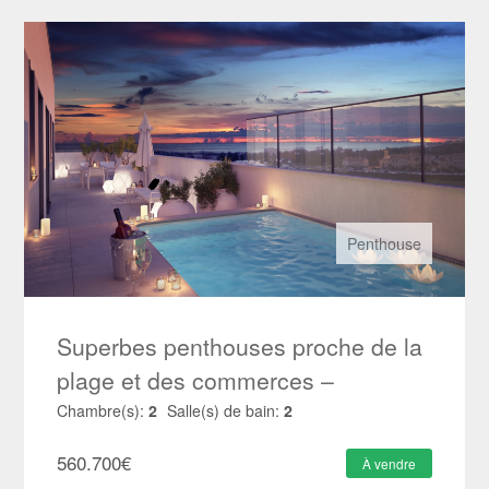
Penthouse
Superbes penthouses proche de la
plage et des commerces –
HRD1907
Chambre(s):
2
Salle(s) de bain:
2
560.700
€
À vendre