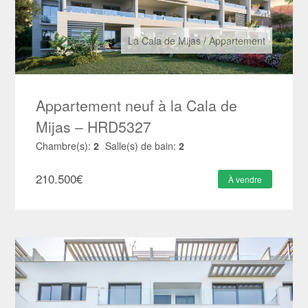
La Cala de Mijas
/
Appartement
Appartement neuf à la Cala de
Mijas – HRD5327
Chambre(s):
2
Salle(s) de bain:
2
210.500
€
À vendre