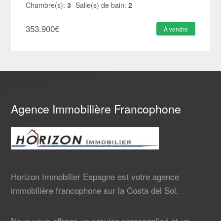
Chambre(s):
3
Salle(s) de bain:
2
353.900
€
À vendre
Agence Immobilière Francophone
Horizon Immobilier Espagne est votre agence
immobilière francophone sur la Costa del Sol.
Nous vous offrons un service personnalisé et un