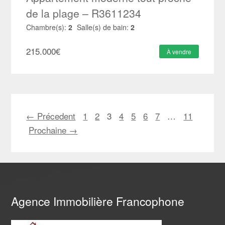
de la plage – R3611234
Chambre(s):
2
Salle(s) de bain:
2
215.000
€
À vendre
← Précedent
1
2
3
4
5
6
7
…
11
Prochaine →
Agence Immobilière Francophone