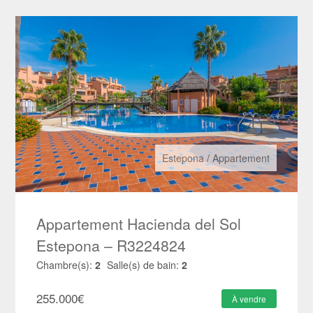
Estepona
/
Appartement
Appartement Hacienda del Sol
Estepona – R3224824
Chambre(s):
2
Salle(s) de bain:
2
255.000
€
À vendre