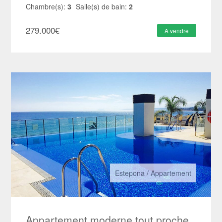
Chambre(s):
3
Salle(s) de bain:
2
279.000
€
À vendre
Estepona
/
Appartement
Appartement moderne tout proche