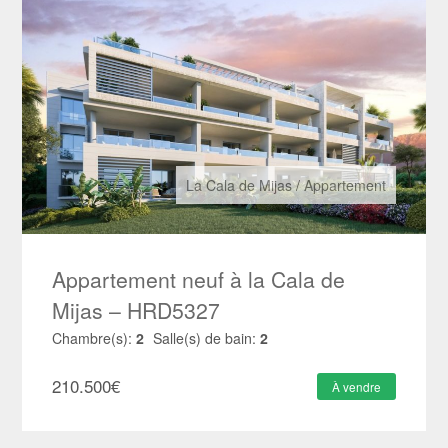
La Cala de Mijas
/
Appartement
Appartement neuf à la Cala de
Mijas – HRD5327
Chambre(s):
2
Salle(s) de bain:
2
210.500
€
À vendre